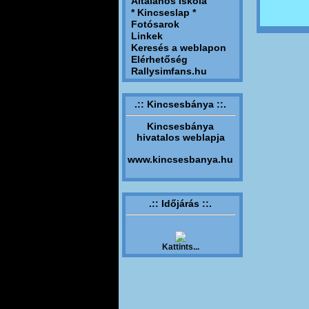
Általános Iskola
* Kincseslap *
Fotósarok
Linkek
Keresés a weblapon
Elérhetőség
Rallysimfans.hu
.:: Kincsesbánya ::.
Kincsesbánya
hivatalos weblapja
www.kincsesbanya.hu
.:: Időjárás ::.
Kattints...