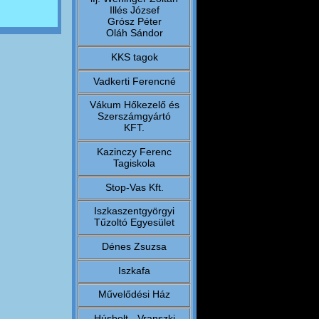
Illés József
Grósz Péter
Oláh Sándor
KKS tagok
Vadkerti Ferencné
Vákum Hőkezelő és
Szerszámgyártó
KFT.
Kazinczy Ferenc
Tagiskola
Stop-Vas Kft.
Iszkaszentgyörgyi
Tűzoltó Egyesület
Dénes Zsuzsa
Iszkafa
Művelődési Ház
Húsbolt - Vranszki