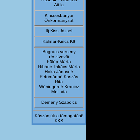
Attila
Kincsesbányai
Önkormányzat
Ifj.Kiss József
Kalmár-Kincs Kft
Bogrács verseny
résztvevői
Fülöp Márta
Ribáné Takács Márta
Hóka Jánosné
Petrimánné Kaszás
Rita
Wéningerné Kránicz
Melinda
Demény Szabolcs
Köszönjük a támogatást!
KKS