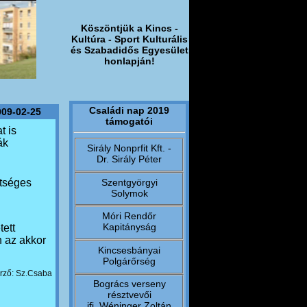
Köszöntjük a Kincs -
Kultúra - Sport Kulturális
és Szabadidős Egyesület
honlapján!
Családi nap 2019
009-02-25
támogatói
t is
ák
Sirály Nonprfit Kft. -
Dr. Sirály Péter
Szentgyörgyi
ltséges
Solymok
Móri Rendőr
Kapitányság
tett
n az akkor
Kincsesbányai
Polgárőrség
rző: Sz.Csaba
Bogrács verseny
résztvevői
ifj. Wéninger Zoltán