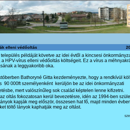
k elleni védőoltás
2
település példáját követve az idei évtől a kincsesi önkormányza
a a HPV-vírus elleni védőoltás költségeit. Ez a vírus a méhnyakr
ásának a leggyakoribb oka.
któberben Bathoryné Gitta kezdeményezte, hogy a rendkívül kö
s  90 000ft személyenként  kerüljön be az idei önkormányzati
etésbe, mert valószínűleg sok család képtelen lenne kifizetni.
 az oltás fokozatosan kerül bevezetésre, idén az 1994-ben szüle
 lányok kapják meg először, összesen hat fő, majd minden évbe
ket töltő lányok kaphatják meg az oltást.
sze