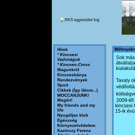
Méhnyakrá
Hírek
* Kincsesi
Sok más 
Vadvirágok
átvállalj
* Kincses-Cross
kialakul
Magunkról
Kincsesbánya
Rendezvények
Tavaly o
Sport
védőoltá
Cikkek (Így látom...)
költségv
MOCCANJUNK!
Megéri!
2009-től
My friends and my
kincsesi
life
15-ik évü
Nyugdíjas klub
Egészség
Környezetvédelem
Kazinczy Ferenc