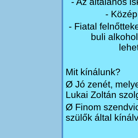
- Az általános is
- Közép
- Fiatal felnőtte
buli alkoh
lehe
Mit kínálunk?
Ø Jó zenét, melye
Lukai Zoltán szolg
Ø Finom szendvics
szülők által kínál