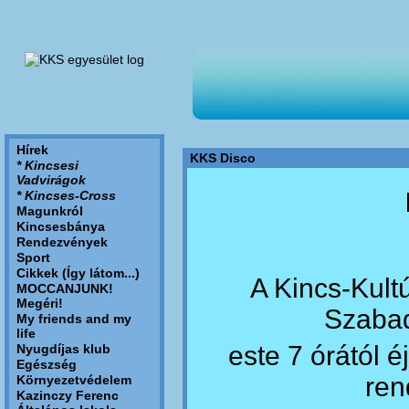
Hírek
KKS Disco
* Kincsesi
Vadvirágok
* Kincses-Cross
Magunkról
Kincsesbánya
Rendezvények
Sport
Cikkek (Így látom...)
A Kincs-Kultú
MOCCANJUNK!
Megéri!
Szabad
My friends and my
life
este 7 órától é
Nyugdíjas klub
Egészség
ren
Környezetvédelem
Kazinczy Ferenc