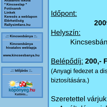
Általános Iskola
* Kincseslap *
Fotósarok
Id
ő
pont:
Linkek
Keresés a weblapon
Elérhetőség
200
Rallysimfans.hu
Helyszín:
.:: Kincsesbánya ::.
Kincsesbán
Kincsesbánya
hivatalos weblapja
www.kincsesbanya.hu
Belép
ő
díj:
200,- F
(Anyagi fedezet a dis
.:: Időjárás ::.
biztosítására.)
Kattints...
Szeretettel várjuk