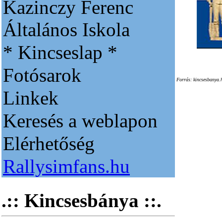
Kazinczy Ferenc
Általános Iskola
* Kincseslap *
Fotósarok
Forrás: kincsesbanya.
Linkek
Keresés a weblapon
Elérhetőség
Rallysimfans.hu
.:: Kincsesbánya ::.