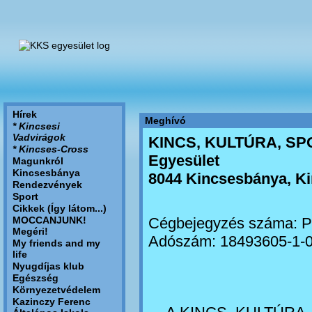
Hírek
Meghívó
* Kincsesi
Vadvirágok
KINCS, KULTÚRA, SPOR
* Kincses-Cross
Egyesület
Magunkról
Kincsesbánya
8044 Kincsesbánya, Kin
Rendezvények
Sport
Cikkek (Így látom...)
MOCCANJUNK!
Cégbejegyzés száma: P
Megéri!
Adószám: 18493605-1-
My friends and my
life
Nyugdíjas klub
Egészség
Környezetvédelem
Kazinczy Ferenc