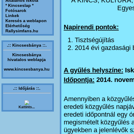
A KINCS, KULTÚRA, 
Általános Iskola
* Kincseslap *
Egyes
Fotósarok
Linkek
Keresés a weblapon
Elérhetőség
Napirendi pontok:
Rallysimfans.hu
Tisztségújítás
.:: Kincsesbánya ::.
2014 évi gazdasági
Kincsesbánya
hivatalos weblapja
A gyűlés helyszíne:
Isk
www.kincsesbanya.hu
Időpontja:
2014. novem
.:: Időjárás ::.
Amennyiben a közgyűlés
eredeti közgyűlés napjá
Kattints...
eredeti időpontnál egy 
megismételt közgyűlés a
ügyekben a jelenlévők s